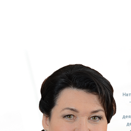
Нат
дея
д