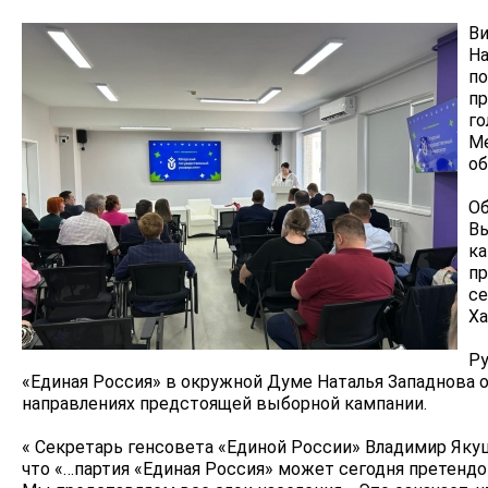
Ви
На
по
пр
го
Ме
об
Об
Вы
ка
пр
се
Ха
Ру
«Единая Россия» в окружной Думе Наталья Западнова 
направлениях предстоящей выборной кампании.
« Секретарь генсовета «Единой России» Владимир Яку
что «…партия «Единая Россия» может сегодня претендо