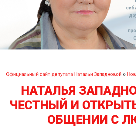
сиб
др
пр
– 
К
Официальный сайт депутата Натальи Западновой
››
Нов
НАТАЛЬЯ ЗАПАДНО
ЧЕСТНЫЙ И ОТКРЫТ
ОБЩЕНИИ С 