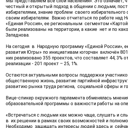
Мы представляем все слои населения». Это означает, 
честный и открытый подход в общении с людьми, пост
избирателями, знание проблем своего избирательного о
своим избирателям. Важно отчитаться по работе над 
«Единая Россия», ее региональным сегментом «Картой
были реализованы на территории, а какие нет и по како
Западнова.
На сегодня в Народную программу «Единой России», е
развития Югры» по инициативам югорчан включён 801
них реализовано 355 проектов, что составляет 44, 3% о
реализации - 201 проект – 25, 1%.
Остаются актуальными вопросы поддержки участников 
общественную жизнь, развитие партийной инфраструкт
развитию рынка труда региона, социальной сферы и г
Вице-спикер окружного парламента обменялась мнени
образовательной программы о важности работы на оп
«Встречаться с людьми как можно чаще, слушать и с
в их решении в рамках своих возможностей и полномоч
Необходимо защищать интересы людей здесь и сейчас