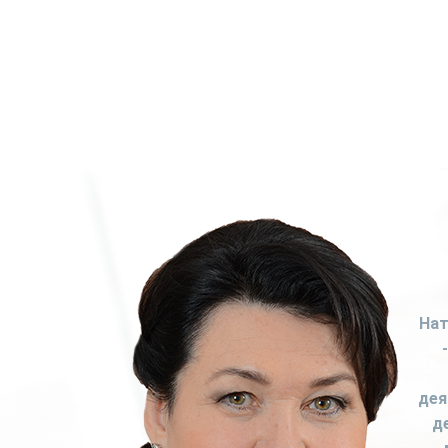
Нат
дея
д