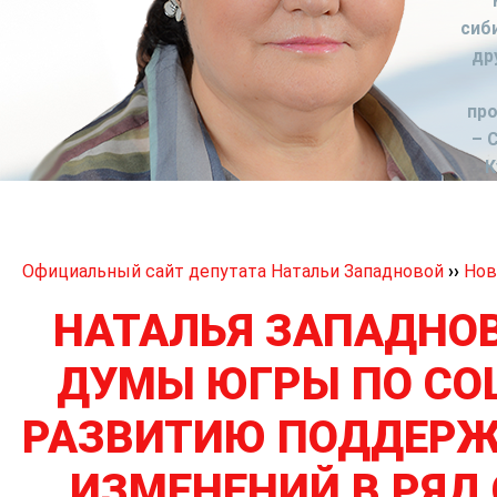
сиб
др
пр
– 
К
Официальный сайт депутата Натальи Западновой
››
Нов
НАТАЛЬЯ ЗАПАДНОВ
ДУМЫ ЮГРЫ ПО С
РАЗВИТИЮ ПОДДЕРЖ
ИЗМЕНЕНИЙ В РЯД