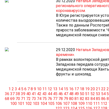
30.12.2020
Наталья Западнов
регионального оперативного
коронавирусом.
В Югре регистрируется уст
количества выздоровевших
Также по данным Роспотре
прироста заболеваемости. 
медицинской помощи снизил
29.12.2020
Наталья Западнов
времени».
В рамках волонтерской дея
Западнова передала сотруд
медицинской помощи Ханты
фрукты и шоколад.
1
2
3
4
5
6
7
8
9
10
11
12
13
14
15
16
17
18
19
20
21
22
2
36
37
38
39
40
41
42
43
44
45
46
47
48
49
50
51
52
53
54
5
68
69
70
71
72
73
74
75
76
77
78
79
80
81
82
83
84
85
86
8
100
101
102
103
104
105
106
107
108
109
110
111
112
122
123
124
125
126
127
128