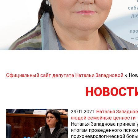
сиб
др
пр
– 
К
Официальный сайт депутата Натальи Западновой
››
Нов
НОВОСТ
29.01.2021
Наталья Западнов
людей семейные ценности -
Наталья Западнова приняла 
итогам проведенного псих
психоневрологической боль