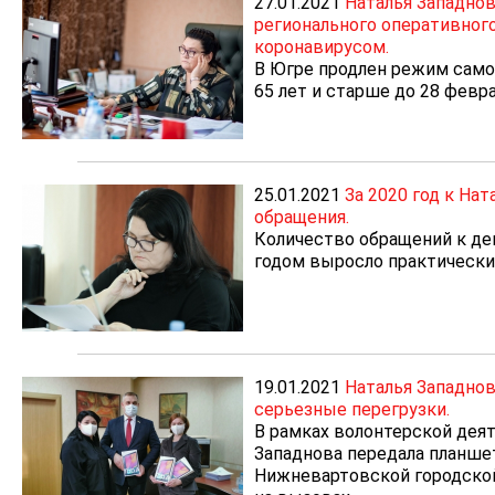
27.01.2021
Наталья Западнов
регионального оперативного
коронавирусом.
В Югре продлен режим само
65 лет и старше до 28 февра
25.01.2021
За 2020 год к На
обращения.
Количество обращений к де
годом выросло практически в
19.01.2021
Наталья Западно
серьезные перегрузки.
В рамках волонтерской дея
Западнова передала планше
Нижневартовской городской