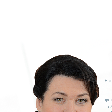
Нат
дея
д