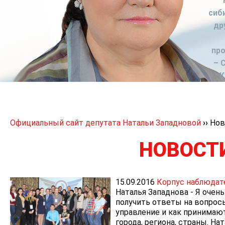
сиб
др
пр
– 
К
Официальный сайт депутата Натальи Западновой
››
Нов
НОВОСТ
15.09.2016
Корпус наблюдат
Наталья Западнова - Я очен
получить ответы на вопросы
управление и как принимаю
города, региона, страны. На