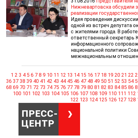
31.08.2016
Представители н
Нижневартовска обсудили 
реализации государственно
Идея проведения дискуссии
одной из встреч депутата 
с жителями города. В работе
ответственный секретарь 
информационного сопровож
национальной политики Сов
межнациональным отношени
1
2
3
4
5
6
7
8
9
10
11
12
13
14
15
16
17
18
19
20
21
22
2
36
37
38
39
40
41
42
43
44
45
46
47
48
49
50
51
52
53
54
5
68
69
70
71
72
73
74
75
76
77
78
79
80
81
82
83
84
85
86
8
100
101
102
103
104
105
106
107
108
109
110
111
112
122
123
124
125
126
127
128
ПРЕСС-
ЦЕНТР