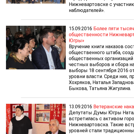
Нижневартовске с участник
наблюдателей».
15.09.2016
Более пяти тысяч
общественности Нижневарт
Югры»
Вручение книги наказов сос
общественного штаба, созд
общественных организаций 
честных выборов и сбора н
выборы 18 сентября 2016 от
уровни власти. Среди них, 
Хохряков, Наталья Западнов
Быкова, Татьяна Жигулина.
13.09.2016
Ветеранские нака
Депутаты Думы Югры Наталь
встретилась с активом гор
Нижневартовска. Такие вст
уровней стали традиционны