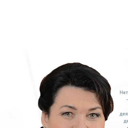
Нат
дея
д