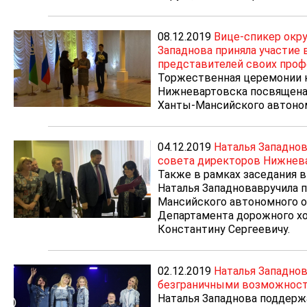
08.12.2019
Вице-спикер окр
Западнова приняла участие 
представителей своих проф
Торжественная церемонии 
Нижневартовска посвящена
Ханты-Мансийского автоном
04.12.2019
Наталья Западнов
совета директоров Нижнев
Также в рамках заседания 
Наталья Западновавручила 
Мансийского автономного о
Департамента дорожного хо
Константину Сергеевичу.
02.12.2019
Наталья Западнов
безграничными возможнос
Наталья Западнова поддер