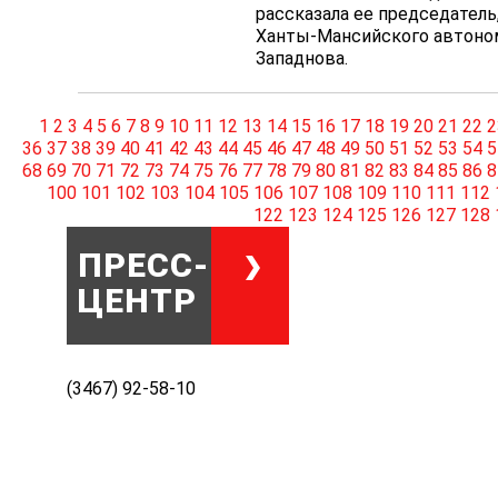
рассказала ее председател
Ханты-Мансийского автоно
Западнова.
1
2
3
4
5
6
7
8
9
10
11
12
13
14
15
16
17
18
19
20
21
22
2
36
37
38
39
40
41
42
43
44
45
46
47
48
49
50
51
52
53
54
5
68
69
70
71
72
73
74
75
76
77
78
79
80
81
82
83
84
85
86
8
100
101
102
103
104
105
106
107
108
109
110
111
112
122
123
124
125
126
127
128
ПРЕСС-
ЦЕНТР
(3467) 92-58-10