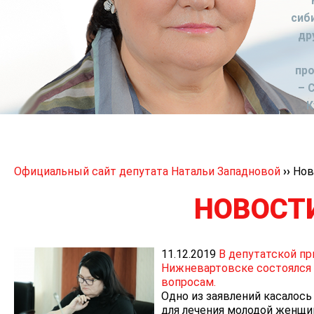
сиб
др
пр
– 
К
Официальный сайт депутата Натальи Западновой
››
Нов
НОВОСТ
11.12.2019
В депутатской пр
Нижневартовске состоялся
вопросам.
Одно из заявлений касалос
для лечения молодой женщи