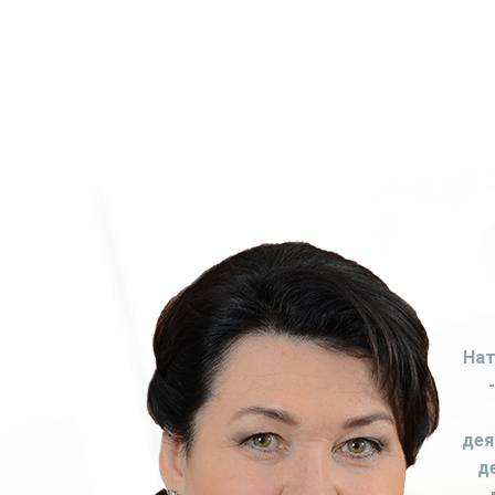
Нат
дея
д